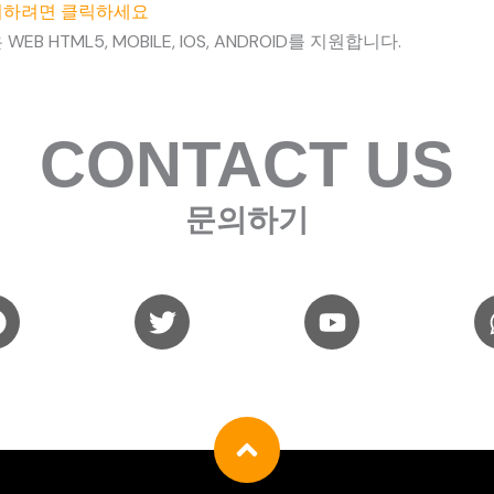
이하려면 클릭하세요
EB HTML5, MOBILE, IOS, ANDROID를 지원합니다.
CONTACT US
문의하기
T
T
Y
e
w
o
i
u
e
t
t
g
t
u
r
e
b
a
r
e